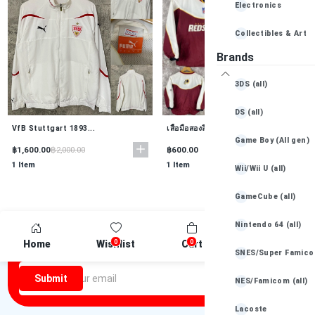
Electronics
Collectibles & Art
Brands
Books, Movies & Mu
3DS (all)
Baby Essentials
DS (all)
VfB Stuttgart 1893...
เสื้อมือสองลิขสิทธ...
Game Boy (All gen)
฿1,600.00
฿600.00
฿2,000.00
1 Item
1 Item
Wii/Wii U (all)
GameCube (all)
Nintendo 64 (all)
Newsletter
0
0
Home
Wishlist
Cart
Compare
SNES/Super Famicom
Be the first one to know about discounts offers and events
Submit
NES/Famicom (all)
Lacoste