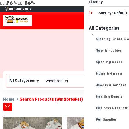
Filter By
🙋‍♂️
เกี�">
🙋‍♂️
เกี�">
฿
0809009902
Sort By : Default
All Categories
Clothing, Shoes & 
Toys & Hobbies
Sporting Goods
Home & Garden
All Categories
Jewelry & Watches
Health & Beauty
Home
Search Products (windbreaker)
Business & Industri
Pet Supplies