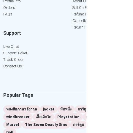
Profile Info
About Us
Orders
Sell On Bangkok2Hand
FAQs
Refund Policy
Cancellation Policy
Return Policy
Support
Live Chat
Support Ticket
Track Order
Contact Us
Popular Tags
หนังสือภาษาอังกฤษ
jacket
มือหนึ่ง
การ์ตูนมือสอง
windbreaker
เสื้อเด็กโต
Playstation
game
ps2
Marvel
The Seven Deadly Sins
การ์ตูน
manga
เล่มแรก
Doll