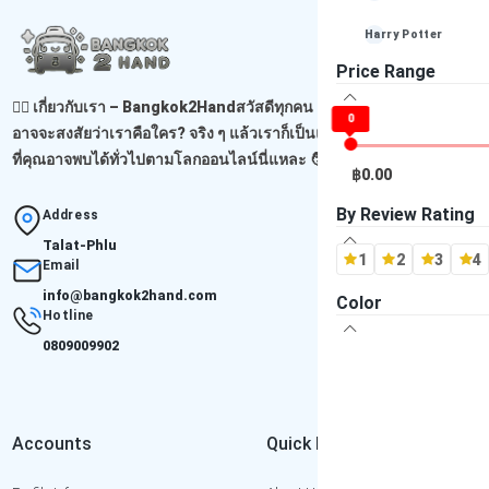
Harry Potter
Price Range
Louis Vuitton
🙋‍♂️ เกี่ยวกับเรา – Bangkok2Handสวัสดีทุกคน เจอกันอีกแล้วนะ! 😊คุณ
0
Playstation (PS4)
อาจจะสงสัยว่าเราคือใคร? จริง ๆ แล้วเราก็เป็นแค่ผู้ขายธรรมดาคนหนึ่ง
ที่คุณอาจพบได้ทั่วไปตามโลกออนไลน์นี่แหละ 🧑‍...
Read more
Playstation (PS3)
฿0.00
Playstation (PS2)
By Review Rating
Address
Talat-Phlu
Playstation (PS1)
1
2
3
4
Email
info@bangkok2hand.com
-- ไม่ระบุ Brand --
Color
Hotline
0809009902
Accounts
Quick Links