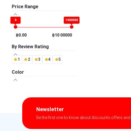
Price Range
Louis Vuitton
1
0
1000000
Playstation (PS4)
0
Playstation (PS3)
1
฿0.00
฿10 00000
Playstation (PS2)
By Review Rating
1
Playstation (PS1)
0
1
2
3
4
5
-- ไม่ระบุ Brand --
34
Color
Newsletter
Be the first one to know about discounts offers and