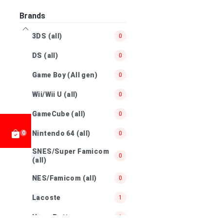
Jewelry & Watches
0
Brands
Health & Beauty
0
3DS (all)
0
Business & Industrial
0
DS (all)
0
Pet Supplies
0
Game Boy (All gen)
0
Electronics
1
Wii/Wii U (all)
0
Collectibles & Art
2
GameCube (all)
0
Books, Movies &
19
Music
Nintendo 64 (all)
0
0
Baby Essentials
SNES/Super Famicom
0
0
(all)
NES/Famicom (all)
0
Lacoste
1
Harry Potter
1