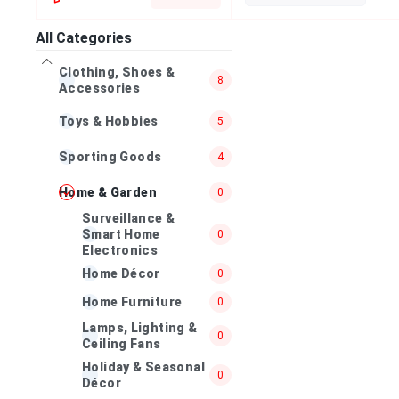
All Categories
Clothing, Shoes &
8
Accessories
Toys & Hobbies
5
Sporting Goods
4
Home & Garden
0
Surveillance &
Smart Home
0
Electronics
Home Décor
0
Home Furniture
0
Lamps, Lighting &
0
Ceiling Fans
Holiday & Seasonal
0
Décor