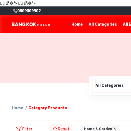
🙋‍♂️
เกี�">
🙋‍♂️
เกี�">
0809009902
Home
All Categories
All 
All Categories
Home
Category Products
Reset
Filter
Home & Garden