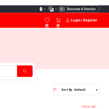
฿
Become A Vendor.
Login / Register
0
0
Sort By : Default
Clear All