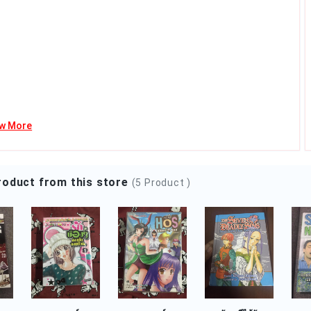
฿180.00
Category:
Books, Movies &...
Add to cart
ew More
roduct from this store
(5 Product )