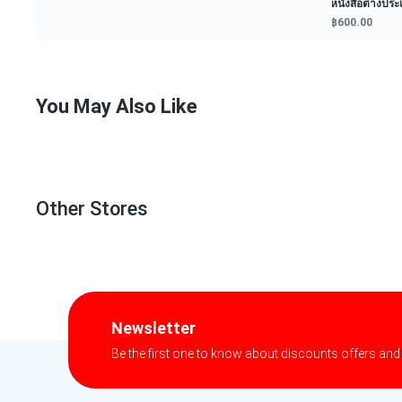
ขายเหมาการ์ต
รัก...
฿100.00
You May Also Like
Other Stores
Newsletter
Be the first one to know about discounts offers and