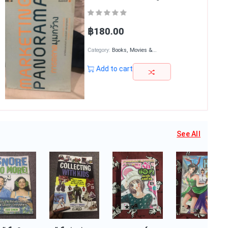
฿380.00
Category:
Books, Movies &...
Add to cart
See All