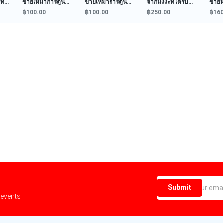
ูน
ขายเหมาการ์ตูน
จากมังงะที่ได้รับ
ขายหนังสือ Snore
หนัง
HOS...
ค...
n...
ภ...
฿100.00
฿250.00
฿160.00
฿60
Submit
 events