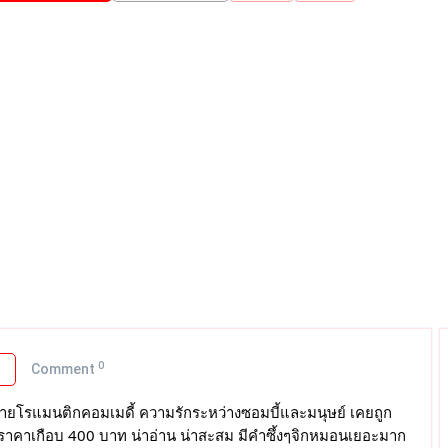
0
o
Comment
ิยายโรแมนติกคอมเมดี้ ความรักระหว่างซอมบี้และมนุษย์ เคยถูก
่งราคาเกือบ 400 บาท น่าอ่าน น่าสะสม มีคำซึ้งๆจิกหมอนเยอะมาก
หนังสือมือสอง Marketing P...