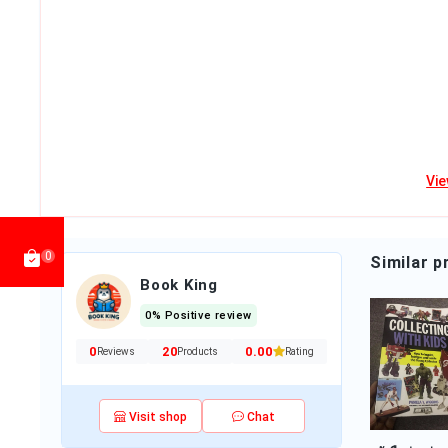
฿450.00
ies &...
Category:
Books, Movies &...
Add to cart
Vi
0
Similar p
Book King
0% Positive review
จากมังงะที่ได้รับ
ขายหนังสือ Snore
หนังสือต่างประเทศ
ค...
n...
ภ...
฿250.00
฿160.00
฿600.00
0
20
0.00
Reviews
Products
Rating
Visit shop
Chat