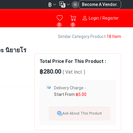
฿
Become A Vendor.
Login / Register
0
0
Similar Category Product
18 Item
es นิยายโร
Total Price For This Product :
฿280.00
( Vat
Incl.
)
Delivery Charge -
Start From
฿5.00
Ask About This Product