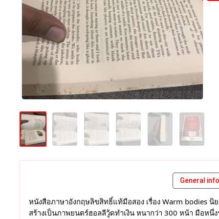
General inf
หนังสือภาษาอังกฤษลิขสิทธิ์แท้มือสอง เรื่อง Warm bodies น
สร้างเป็นภาพยนตร์ฮอลลีวู้ดทำเงิน หนากว่า 300 หน้า มือหนึ
ตำนาน 7...
การ์ตูนมือหนึ่งนำเข้าสีทั...